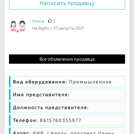
Написать продавцу
Алиса
0
На BigRu с 25 августа 2021
Все объявления продавца
Вид оборудования:
Промышленное
Имя представителя:
Должность представителя:
Телефон:
8615760355977
Адрес:
КНР, г.Чэнду, проспект Цзинь