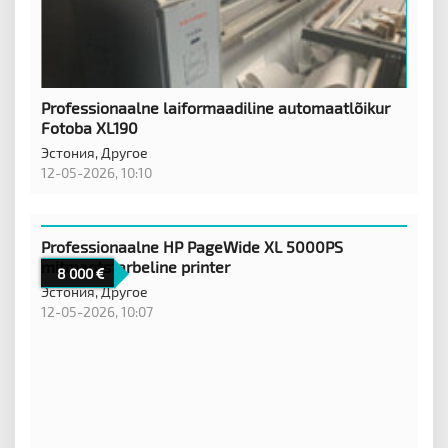
Professionaalne laiformaadiline automaatlõikur
Fotoba XL190
Эстония,
Другое
12-05-2026, 10:10
Professionaalne HP PageWide XL 5000PS
mitmeotstarbeline printer
8 000
Эстония,
Другое
12-05-2026, 10:07