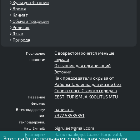
Культура Эстонии
Время
Климат
Обычаи традиции
Религия
Язык
Природа
С возрастом хочется меньше
Последние
шума и
новости:
Отзывник для организаций
Эстонии
Как председатели скрывают
Районы Таллинна для жизни без
Спор о сносе Старого города в
EESTI TURISM JA KOOLITUS MTÜ
Название
фирмы:
написать
В техподдержку:
+372 53535351
Тел.
техподдержки:
bigru.ee@gmail.com
Наш E-mail:
Harju maakond, Lääne-Harju vald,
Наш адрес:
Этот сайт использует cookie для хранения