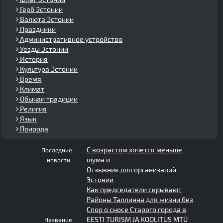
Герб Эстонии
Валюта Эстонии
Праздники
Административное устройство
Уезды Эстонии
История
Культура Эстонии
Время
Климат
Обычаи традиции
Религия
Язык
Природа
С возрастом хочется меньше
Последние
шума и
новости:
Отзывник для организаций
Эстонии
Как председатели скрывают
Районы Таллинна для жизни без
Спор о сносе Старого города в
EESTI TURISM JA KOOLITUS MTÜ
Название