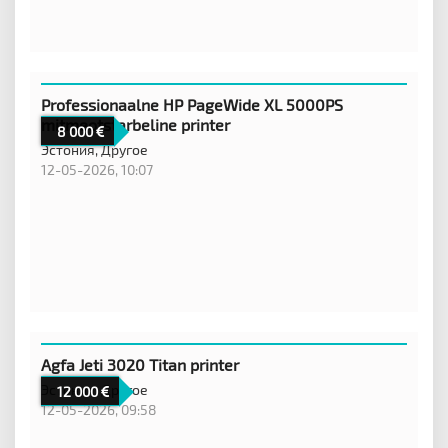
Professionaalne HP PageWide XL 5000PS
mitmeotstarbeline printer
8 000
Эстония,
Другое
12-05-2026, 10:07
Agfa Jeti 3020 Titan printer
Эстония,
Другое
12 000
12-05-2026, 09:58