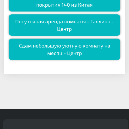
покрытия 140 из Китая
Посуточная аренда комнаты - Таллинн -
Центр
Сдам небольшую уютную комнату на
месяц - Центр