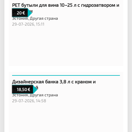
PET бутыли для вина 10–25 л с гидрозатвором и
ремнями
20
Эстония,
Другая страна
29-07-2026, 15:11
Дизайнерская банка 3,8 л с краном и
подставкой
18,50
Эстония,
Другая страна
29-07-2026, 14:58