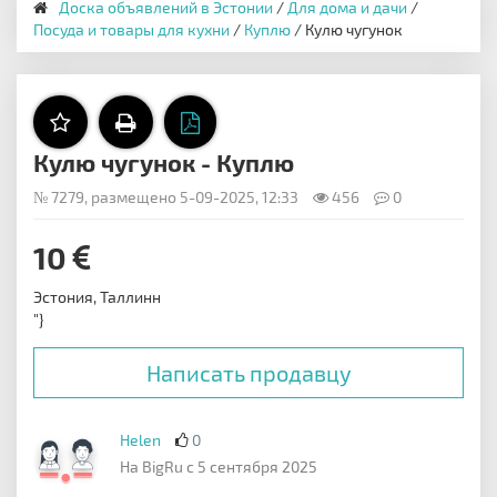
Доска объявлений в Эстонии
/
Для дома и дачи
/
Посуда и товары для кухни
/
Куплю
/ Кулю чугунок
Кулю чугунок - Куплю
№ 7279, размещено 5-09-2025, 12:33
456
0
10
Эстония, Таллинн
"}
Написать продавцу
Helen
0
На BigRu с 5 сентября 2025