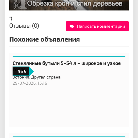
"}
Отзывы (0)
Написать комментарий
Похожие объявления
Стеклянные бутыли 5–54 л – широкое и узкое
горло
46
Эстония,
Другая страна
29-07-2026, 15:16