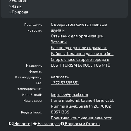
Религия
Язык
Природа
С возрастом хочется меньше
Последние
шума и
новости:
Отзывник для организаций
Эстонии
Как председатели скрывают
Районы Таллинна для жизни без
Спор о сносе Старого города в
EESTI TURISM JA KOOLITUS MTÜ
Название
фирмы:
написать
В техподдержку:
+372 53535351
Тел.
техподдержки:
bigru.ee@gmail.com
Наш E-mail:
Harju maakond, Lääne-Harju vald,
Наш адрес:
Rummu alevik, Sireli tn 20, 76102
80571389
Registrikood:
Политика конфиденциальности
Новости
|
На главную
Вопросы и Ответы