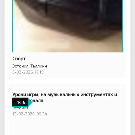
Спорт
Эстония,
Таллинн
5-03-2026, 17:19
Уроки игры, на музыкальных инструментах и
уроки вокала
14
Эстония,
13-02-2026, 09:34