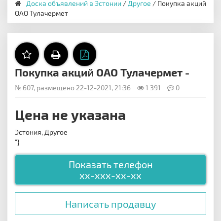
Доска объявлений в Эстонии
/
Другое
/ Покупка акций
ОАО Тулачермет
Покупка акций ОАО Тулачермет -
№ 607, размещено 22-12-2021, 21:36
1 391
0
Цена не указана
Эстония, Другое
"}
Показать телефон
xx-xxx-xx-xx
Написать продавцу