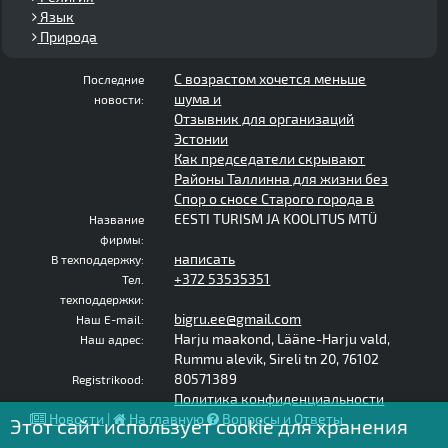
Язык
Природа
С возрастом хочется меньше
Последние
шума и
новости:
Отзывник для организаций
Эстонии
Как председатели скрывают
Районы Таллинна для жизни без
Спор о сносе Старого города в
EESTI TURISM JA KOOLITUS MTÜ
Название
фирмы:
написать
В техподдержку:
+372 53535351
Тел.
техподдержки:
bigru.ee@gmail.com
Наш E-mail:
Harju maakond, Lääne-Harju vald,
Наш адрес:
Rummu alevik, Sireli tn 20, 76102
80571389
Registrikood:
Политика конфиденциальности
Новости
|
На главную
Вопросы и Ответы
Этот сайт использует cookie для хранения