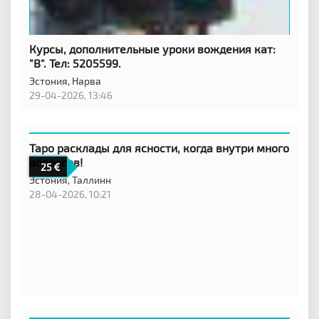
Курсы, дополнительные уроки вождения кат:
"B". Тел: 5205599.
Эстония,
Нарва
29-04-2026, 13:46
Таро расклады для ясности, когда внутри много
вопросов!
25
Эстония,
Таллинн
28-04-2026, 10:21