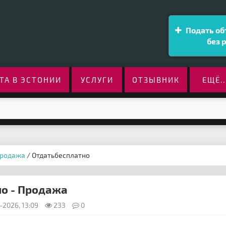
Подать об
без 
ТА В ЭСТОНИИ
УСЛУГИ
ОТЗЫВНИК
ЕЩЁ..
родажа
/ Отдатьбесплатно
о - Продажа
-2026, 13:09
233
0