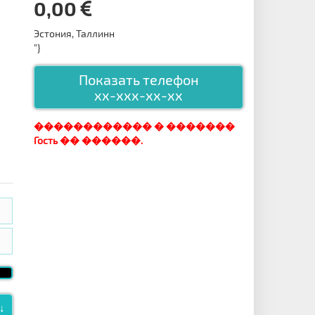
0,00
Эстония, Таллинн
"}
Показать телефон
xx-xxx-xx-xx
������������ � �������
Гость �� ������.
↓