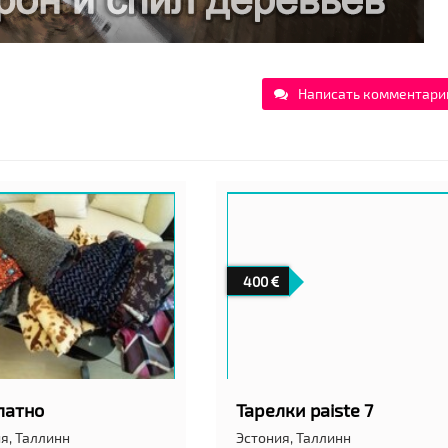
Написать комментари
400
латно
Тарелки paiste 7
я,
Таллинн
Эстония,
Таллинн