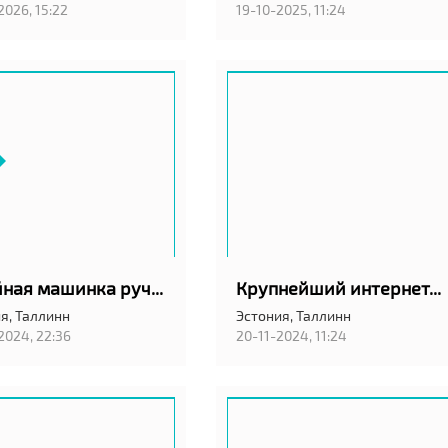
2026, 15:22
19-10-2025, 11:24
Швейная машинка ручная
Крупнейший интернет-магазин в Эстонии. Широчайший выбор товаров по отличным ценам!
я,
Таллинн
Эстония,
Таллинн
2024, 22:36
20-11-2024, 11:24