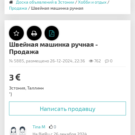
Доска объявлений в Эстонии
/
Хобби и отдых
/
Продажа
/ Швейная машинка ручная
Швейная машинка ручная -
Продажа
№ 5885, размещено 26-12-2024, 22:36
762
0
3
Эстония, Таллинн
"}
Написать продавцу
Tina M
0
На BigRu с 26 декабря 2024