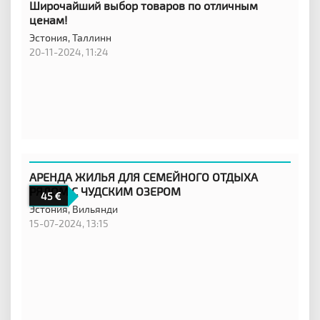
Широчайший выбор товаров по отличным
ценам!
Эстония,
Таллинн
20-11-2024, 11:24
АРЕНДА ЖИЛЬЯ ДЛЯ СЕМЕЙНОГО ОТДЫХА
РЯДОМ С ЧУДСКИМ ОЗЕРОМ
45
Эстония,
Вильянди
15-07-2024, 13:15