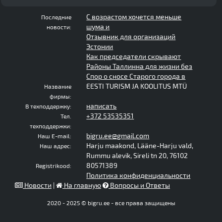
С возрастом хочется меньше
Последние
шума и
новости:
Отзывник для организаций
Эстонии
Как председатели скрывают
Районы Таллинна для жизни без
Спор о сносе Старого города в
EESTI TURISM JA KOOLITUS MTÜ
Название
фирмы:
написать
В техподдержку:
+372 53535351
Тел.
техподдержки:
bigru.ee@gmail.com
Наш E-mail:
Harju maakond, Lääne-Harju vald,
Наш адрес:
Rummu alevik, Sireli tn 20, 76102
80571389
Registrikood:
Политика конфиденциальности
Новости
|
На главную
Вопросы и Ответы
2020 - 2025 © bigru.ee - все права защищены