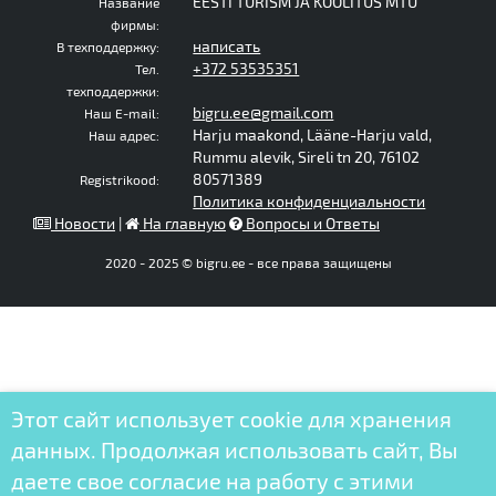
EESTI TURISM JA KOOLITUS MTÜ
Название
фирмы:
написать
В техподдержку:
+372 53535351
Тел.
техподдержки:
bigru.ee@gmail.com
Наш E-mail:
Harju maakond, Lääne-Harju vald,
Наш адрес:
Rummu alevik, Sireli tn 20, 76102
80571389
Registrikood:
Политика конфиденциальности
Новости
|
На главную
Вопросы и Ответы
2020 - 2025 © bigru.ee - все права защищены
Этот сайт использует cookie для хранения
данных. Продолжая использовать сайт, Вы
даете свое согласие на работу с этими