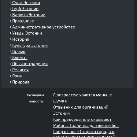
Флаг Эстонии
Герб Эстонии
Валюта Эстонии
Праздники
Административное устройство
Уезды Эстонии
История
Культура Эстонии
Время
Климат
Обычаи традиции
Религия
Язык
Природа
С возрастом хочется меньше
Последние
шума и
новости:
Отзывник для организаций
Эстонии
Как председатели скрывают
Районы Таллинна для жизни без
Спор о сносе Старого города в