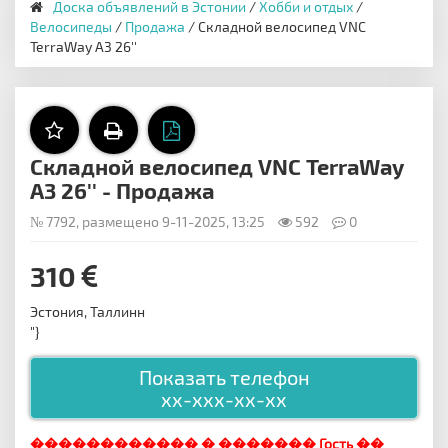
Доска объявлений в Эстонии
/
Хобби и отдых
/
Велосипеды
/
Продажа
/ Cкладной велосипед VNC
TerraWay A3 26''
Cкладной велосипед VNC TerraWay
A3 26'' - Продажа
№ 7792, размещено 9-11-2025, 13:25
592
0
310
Эстония, Таллинн
"}
Показать телефон
xx-xxx-xx-xx
������������ � ������� Гость ��