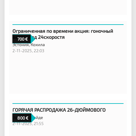
Ограниченная по времени акция: гоночный
велосипед 24скоростя
700
Эстония,
Кохила
2-11-2025, 22:03
ГОРЯЧАЯ РАСПРОДАЖА 26-ДЮЙМОВОГО
Эстония,
Пайде
800
2-11-2025, 21:55