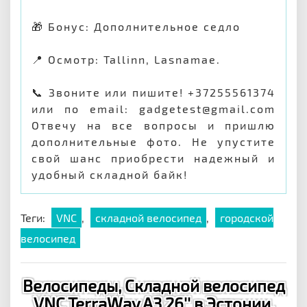
🎁 Бонус: Дополнительное седло
📍 Осмотр: Tallinn, Lasnamae.
📞 Звоните или пишите! +37255561374
или по email: gadgetest@gmail.com
Отвечу на все вопросы и пришлю
дополнительные фото. Не упустите
свой шанс приобрести надежный и
удобный складной байк!
Теги:
VNC
,
складной велосипед
,
городской
велосипед
Велосипеды, Cкладной велосипед
VNC TerraWay A3 26'' в Эстонии,