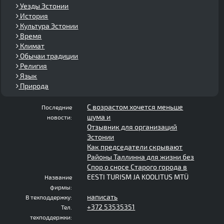
Уезды Эстонии
История
Культура Эстонии
Время
Климат
Обычаи традиции
Религия
Язык
Природа
С возрастом хочется меньше
Последние
шума и
новости:
Отзывник для организаций
Эстонии
Как председатели скрывают
Районы Таллинна для жизни без
Спор о сносе Старого города в
EESTI TURISM JA KOOLITUS MTÜ
Название
фирмы:
написать
В техподдержку:
+372 53535351
Тел.
техподдержки: