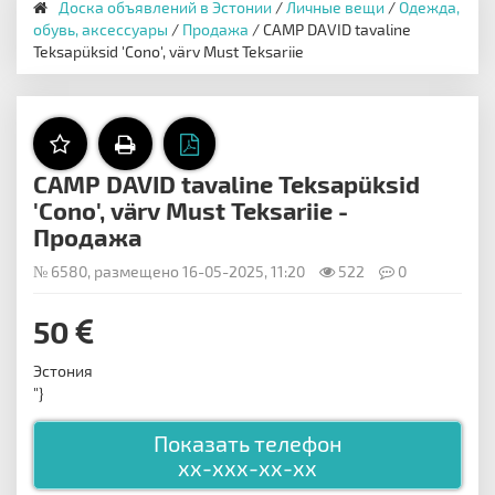
Доска объявлений в Эстонии
/
Личные вещи
/
Одежда,
обувь, аксессуары
/
Продажа
/ CAMP DAVID tavaline
Teksapüksid 'Cono', värv Must Teksariie
CAMP DAVID tavaline Teksapüksid
'Cono', värv Must Teksariie -
Продажа
№ 6580, размещено 16-05-2025, 11:20
522
0
50
Эстония
"}
Показать телефон
xx-xxx-xx-xx