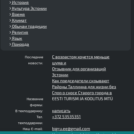
История
Культура Эстонии
Время
Климат
Обычаи традиции
Религия
Язык
Природа
С возрастом хочется меньше
Последние
шума и
новости:
Отзывник для организаций
Эстонии
Как председатели скрывают
Районы Таллинна для жизни без
Спор о сносе Старого города в
EESTI TURISM JA KOOLITUS MTÜ
Название
фирмы:
написать
В техподдержку:
+372 53535351
Тел.
техподдержки:
bigru.ee@gmail.com
Наш E-mail: