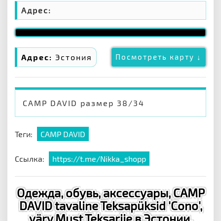
Адрес:
Адрес:
Эстония
Посмотреть карту ↓
CAMP DAVID размер 38/34
Теги:
CAMP DAVID
Ссылка:
https://t.me/Nikka_shopp
Одежда, обувь, аксессуары, CAMP
DAVID tavaline Teksapüksid 'Cono',
värv Must Teksariie в Эстонии,