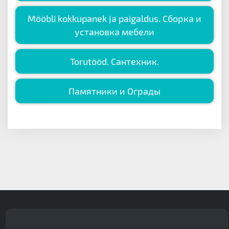
Mööbli kokkupanek ja paigaldus. Сборка и
установка мебели
Torutööd. Сантехник.
Памятники и Ограды