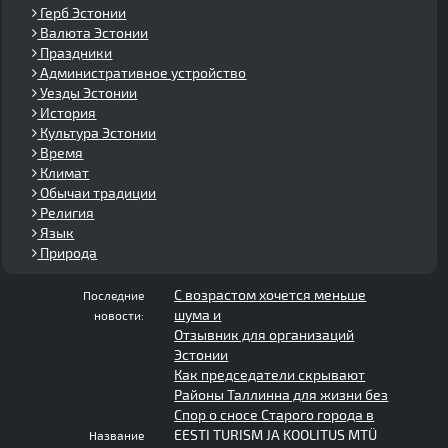
Герб Эстонии
Валюта Эстонии
Праздники
Административное устройство
Уезды Эстонии
История
Культура Эстонии
Время
Климат
Обычаи традиции
Религия
Язык
Природа
С возрастом хочется меньше
Последние
шума и
новости:
Отзывник для организаций
Эстонии
Как председатели скрывают
Районы Таллинна для жизни без
Спор о сносе Старого города в
EESTI TURISM JA KOOLITUS MTÜ
Название