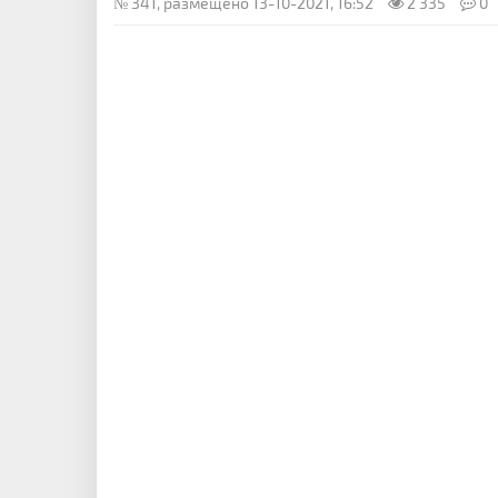
№ 341, размещено 13-10-2021, 16:52
2 335
0