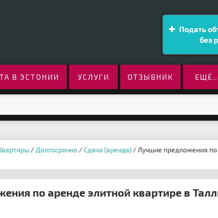
Подать об
без 
ТА В ЭСТОНИИ
УСЛУГИ
ОТЗЫВНИК
ЕЩЁ..
Квартиры
/
Долгосрочно
/
Сдача (аренда)
/ Лучшие предложения по 
ения по аренде элитной квартире в Талл