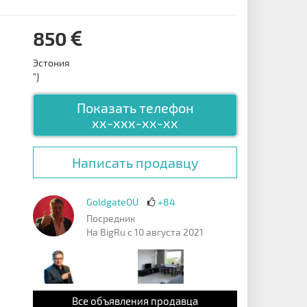
850
Эстония
"}
Показать телефон
xx-xxx-xx-xx
Написать продавцу
GoldgateOÜ
+84
Посредник
На BigRu с 10 августа 2021
Все объявления продавца