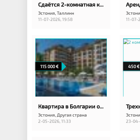
Сдаётся 2-комнатная квартира в центре Таллинна, напротив Stockmann
Эстония,
Таллинн
Эстони
11-07-2026, 19:58
11-07-
115 000
450
Квартира в Болгарии от собственника в Эстонии
Эстония,
Другая страна
Эстони
2-05-2026, 11:33
23-04-