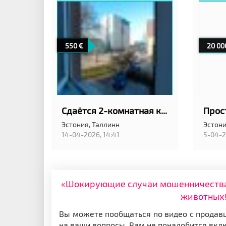
550
20 00
Сдаётся 2-комнатная квартира в центре Таллинна, Veerenni tn 1
Прос
Эстония,
Таллинн
Эстони
14-04-2026, 14:41
5-04-2
«Шокирующие случаи мошенничества: 
животных!
Вы можете пообщаться по видео с продавц
на ваши вопросы. Вам не понадобится вкл