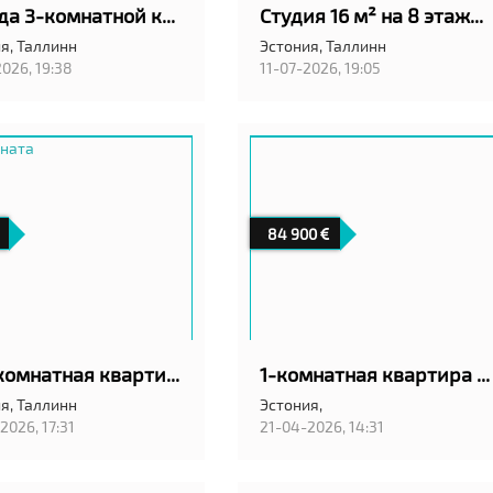
Аренда 3-комнатной квартиры в Локса — тишина, природа и море рядом
Студия 16 м² на 8 этаже с лифтом.
я,
Таллинн
Эстония,
Таллинн
2026, 19:38
11-07-2026, 19:05
84 900
Трехкомнатная квартира Мустамяэ
1-комнатная квартира в Таллинне, Ласнамяе, Mahtra 48
я,
Таллинн
Эстония,
2026, 17:31
21-04-2026, 14:31