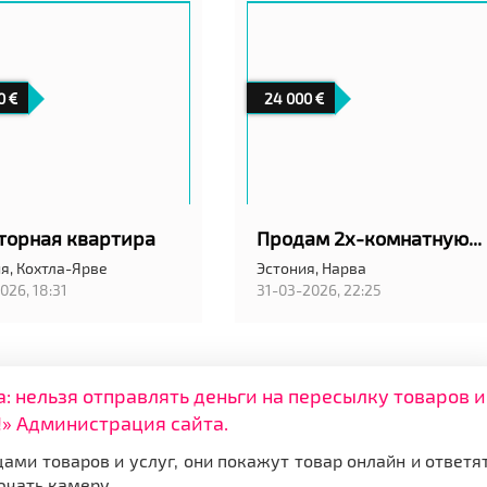
0
24 000
торная квартира
Продам 2х-комнатную квартиру в Нарве
я,
Кохтла-Ярве
Эстония,
Нарва
026, 18:31
31-03-2026, 22:25
нельзя отправлять деньги на пересылку товаров и
» Администрация сайта.
ами товаров и услуг, они покажут товар онлайн и ответя
ючать камеру.