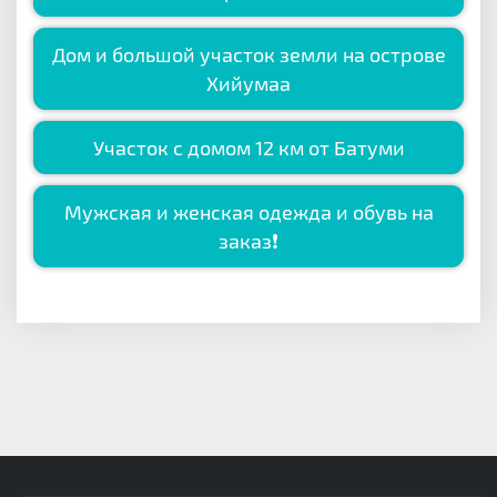
Дом и большой участок земли на острове
Хийумаа
Участок с домом 12 км от Батуми
Мужская и женская одежда и обувь на
заказ❗️