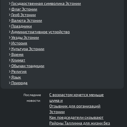
Государственная символика Эстонии
Флаг Эстонии
Герб Эстонии
Валюта Эстонии
Праздники
Административное устройство
Уезды Эстонии
История
Культура Эстонии
Время
Климат
Обычаи традиции
Религия
Язык
Природа
С возрастом хочется меньше
Последние
шума и
новости:
Отзывник для организаций
Эстонии
Как председатели скрывают
Районы Таллинна для жизни без