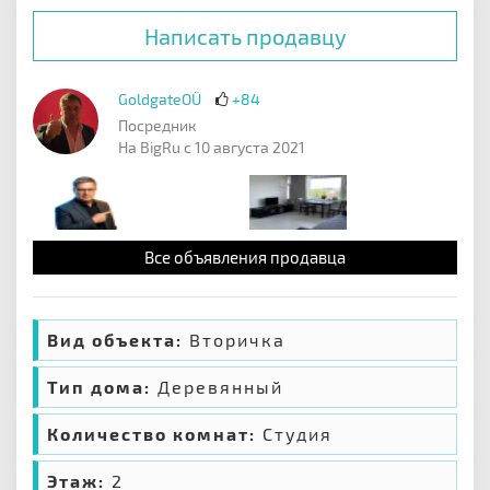
Написать продавцу
GoldgateOÜ
+84
Посредник
На BigRu с 10 августа 2021
Все объявления продавца
Вид объекта:
Вторичка
Тип дома:
Деревянный
Количество комнат:
Студия
Этаж:
2