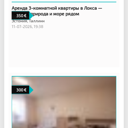
Аренда 3-комнатной квартиры в Локса —
тишина, природа и море рядом
350
Эстония,
Таллинн
11-07-2026, 19:38
300