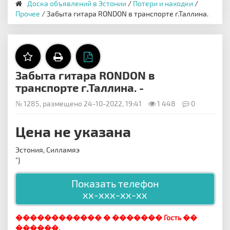
Доска объявлений в Эстонии
/
Потери и находки
/
Прочее
/ Забыта гитара RONDON в транспорте г.Таллина.
Забыта гитара RONDON в
транспорте г.Таллина. -
№ 1285, размещено 24-10-2022, 19:41
1 448
0
Цена не указана
Эстония, Силламяэ
"}
Показать телефон
xx-xxx-xx-xx
������������ � ������� Гость ��
������.