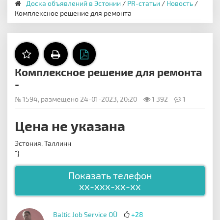
Доска объявлений в Эстонии
/
PR-статьи
/
Новость
/
Комплексное решение для ремонта
Комплексное решение для ремонта
-
№ 1594, размещено 24-01-2023, 20:20
1 392
1
Цена не указана
Эстония, Таллинн
"}
Показать телефон
xx-xxx-xx-xx
Baltic Job Service OÜ
+28