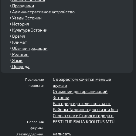
Праздники
Административное устройство
Уезды Эстонии
История
Культура Эстонии
Время
Климат
Обычаи традиции
Религия
Язык
Природа
С возрастом хочется меньше
Последние
шума и
новости:
Отзывник для организаций
Эстонии
Как председатели скрывают
Районы Таллинна для жизни без
Спор о сносе Старого города в
EESTI TURISM JA KOOLITUS MTÜ
Название
фирмы:
написать
В техподдержку: