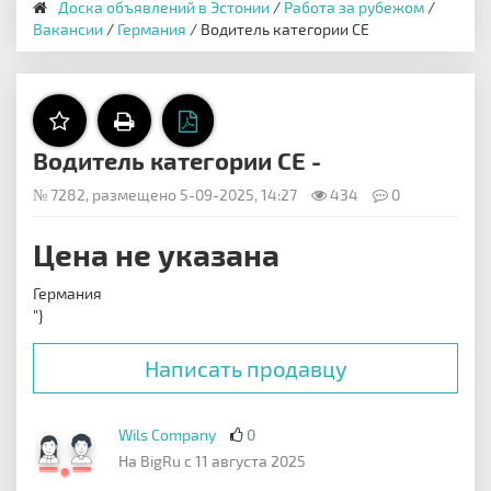
Доска объявлений в Эстонии
/
Работа за рубежом
/
Вакансии
/
Германия
/ Водитель категории СЕ
Водитель категории СЕ -
№ 7282, размещено 5-09-2025, 14:27
434
0
Цена не указана
Германия
"}
Написать продавцу
Wils Company
0
На BigRu с 11 августа 2025