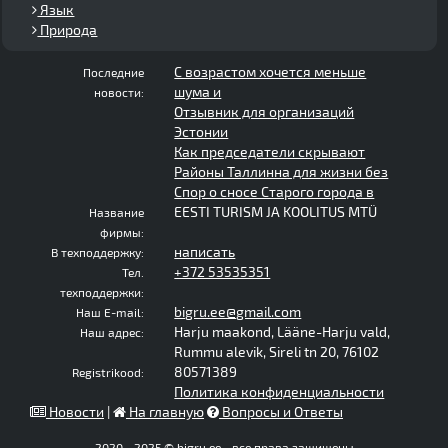
Язык
Природа
С возрастом хочется меньше
Последние
шума и
новости:
Отзывник для организаций
Эстонии
Как председатели скрывают
Районы Таллинна для жизни без
Спор о сносе Старого города в
EESTI TURISM JA KOOLITUS MTÜ
Название
фирмы:
написать
В техподдержку:
+372 53535351
Тел.
техподдержки:
bigru.ee@gmail.com
Наш E-mail:
Harju maakond, Lääne-Harju vald,
Наш адрес:
Rummu alevik, Sireli tn 20, 76102
80571389
Registrikood:
Политика конфиденциальности
Новости
|
На главную
Вопросы и Ответы
2020 - 2025 © bigru.ee - все права защищены