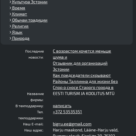
Культура Эстонии
Время
Климат
Обычаи традиции
Религия
Язык
Природа
С возрастом хочется меньше
Последние
шума и
новости:
Отзывник для организаций
Эстонии
Как председатели скрывают
Районы Таллинна для жизни без
Спор о сносе Старого города в
EESTI TURISM JA KOOLITUS MTÜ
Название
фирмы:
написать
В техподдержку:
+372 53535351
Тел.
техподдержки:
bigru.ee@gmail.com
Наш E-mail:
Harju maakond, Lääne-Harju vald,
Наш адрес:
Rummu alevik, Sireli tn 20, 76102