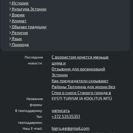
История
Культура Эстонии
Время
Климат
Обычаи традиции
Религия
Язык
Природа
С возрастом хочется меньше
Последние
шума и
новости:
Отзывник для организаций
Эстонии
Как председатели скрывают
Районы Таллинна для жизни без
Спор о сносе Старого города в
EESTI TURISM JA KOOLITUS MTÜ
Название
фирмы:
написать
В техподдержку:
+372 53535351
Тел.
техподдержки:
bigru.ee@gmail.com
Наш E-mail: