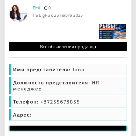
Emi
0
На BigRu с 26 марта 2025
Все объявления продавца
Имя представителя:
Jana
Должность представителя:
HR
менеджер
Телефон:
+37255673855
Адрес: