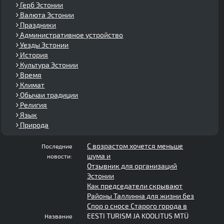
Герб Эстонии
Валюта Эстонии
Праздники
Административное устройство
Уезды Эстонии
История
Культура Эстонии
Время
Климат
Обычаи традиции
Религия
Язык
Природа
С возрастом хочется меньше
Последние
шума и
новости:
Отзывник для организаций
Эстонии
Как председатели скрывают
Районы Таллинна для жизни без
Спор о сносе Старого города в
EESTI TURISM JA KOOLITUS MTÜ
Название