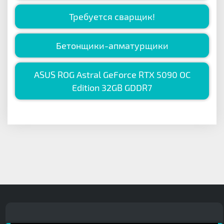
Требуется сварщик!
Бетонщики-апматурщики
ASUS ROG Astral GeForce RTX 5090 OC
Edition 32GB GDDR7