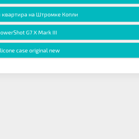
 квартира на Штромке Копли
owerShot G7 X Mark III
ilicone case original new