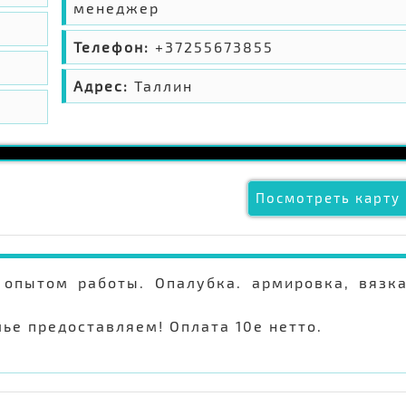
менеджер
Телефон:
+37255673855
Адрес:
Таллин
Посмотреть карту 
опытом работы. Опалубка. армировка, вязк
ье предоставляем! Оплата 10е нетто.