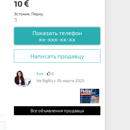
10
Эстония, Пярну
"}
Показать телефон
xx-xxx-xx-xx
Написать продавцу
Emi
0
На BigRu с 26 марта 2025
Все объявления продавца