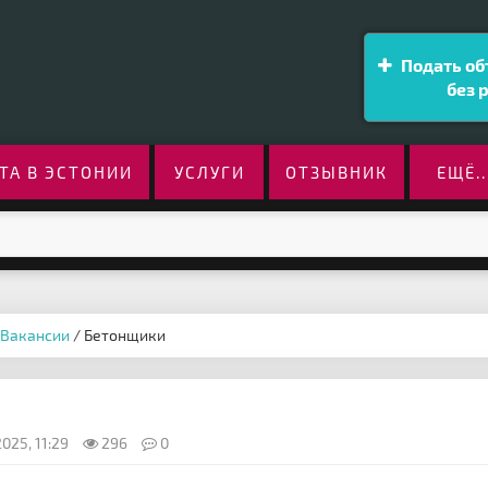
Подать об
без 
ТА В ЭСТОНИИ
УСЛУГИ
ОТЗЫВНИК
ЕЩЁ..
Вакансии
/ Бетонщики
025, 11:29
296
0