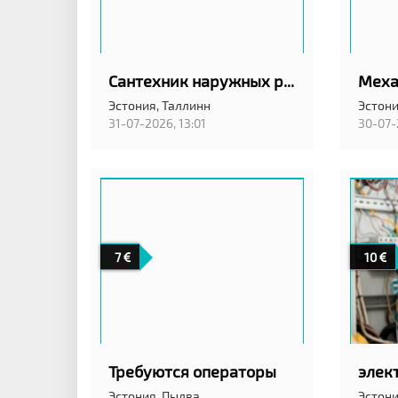
Сантехник наружных работ
Эстония,
Таллинн
Эстони
31-07-2026, 13:01
30-07-
7
10
Требуются операторы
элек
Эстония,
Пылва
Эстони