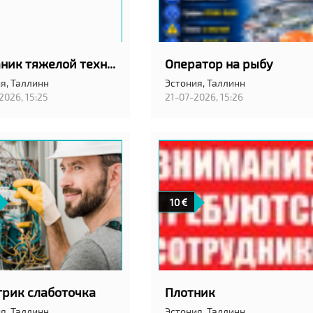
Механик тяжелой техники
Оператор на рыбу
я,
Таллинн
Эстония,
Таллинн
2026, 15:25
21-07-2026, 15:26
10
трик слаботочка
Плотник
я,
Таллинн
Эстония,
Таллинн