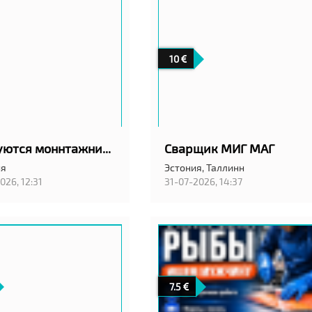
10
Требуются моннтажники вентиляции в город Вильянди! С проживанием!
Сварщик МИГ МАГ
ия
Эстония,
Таллинн
026, 12:31
31-07-2026, 14:37
7.5