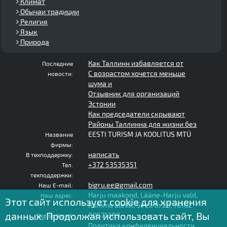
Климат
Обычаи традиции
Религия
Язык
Природа
Как Таллинн избавляется от
Последние
С возрастом хочется меньше
новости:
шума и
Отзывник для организаций
Эстонии
Как председатели скрывают
Районы Таллинна для жизни без
EESTI TURISM JA KOOLITUS MTÜ
Название
фирмы:
написать
В техподдержку:
+372 53535351
Тел.
техподдержки:
bigru.ee@gmail.com
Наш E-mail:
Harju maakond, Lääne-Harju vald,
Наш адрес:
Этот сайт использует cookie для хранения
Rummu alevik, Sireli tn 20, 76102
данных. Продолжая использовать сайт, Вы
80571389
Registrikood:
Политика конфиденциальности