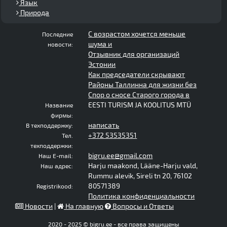
Язык
Природа
С возрастом хочется меньше
Последние
шума и
новости:
Отзывник для организаций
Эстонии
Как председатели скрывают
Районы Таллинна для жизни без
Спор о сносе Старого города в
EESTI TURISM JA KOOLITUS MTÜ
Название
фирмы:
написать
В техподдержку:
+372 53535351
Тел.
техподдержки:
bigru.ee@gmail.com
Наш E-mail:
Harju maakond, Lääne-Harju vald,
Наш адрес:
Rummu alevik, Sireli tn 20, 76102
80571389
Registrikood:
Политика конфиденциальности
Новости
|
На главную
Вопросы и Ответы
2020 - 2025 © bigru.ee - все права защищены