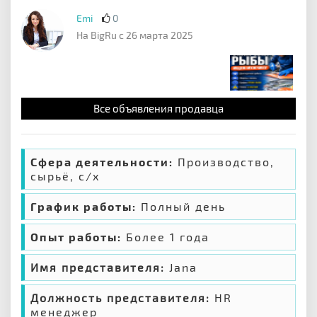
Emi
0
На BigRu с 26 марта 2025
Все объявления продавца
Сфера деятельности:
Производство,
сырьё, с/х
График работы:
Полный день
Опыт работы:
Более 1 года
Имя представителя:
Jana
Должность представителя:
HR
менеджер