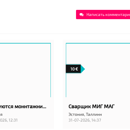
Написать комментари
10
Требуются моннтажники вентиляции в город Вильянди! С проживанием!
Сварщик МИГ МАГ
ия
Эстония,
Таллинн
026, 12:31
31-07-2026, 14:37