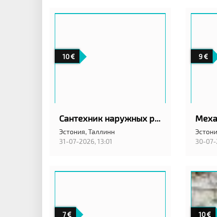
10
9
Сантехник наружных работ
Эстония,
Таллинн
Эстони
31-07-2026, 13:01
30-07-
7
10