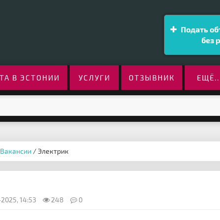
Подать об
без 
ТА В ЭСТОНИИ
УСЛУГИ
ОТЗЫВНИК
ЕЩЁ..
Вакансии
/ Электрик
2025, 14:53
248
0