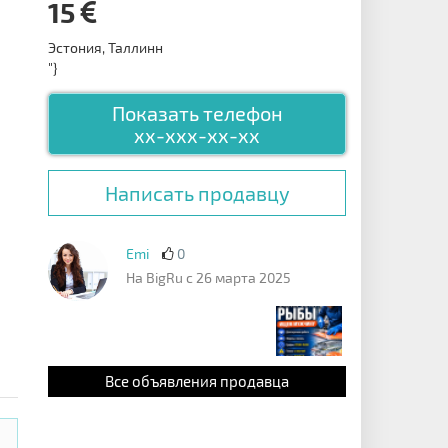
15
Эстония, Таллинн
"}
Показать телефон
xx-xxx-xx-xx
Написать продавцу
Emi
0
На BigRu с 26 марта 2025
Все объявления продавца