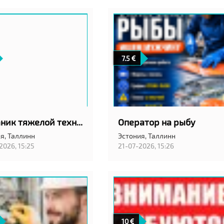
7.5
Механик тяжелой техники
Оператор на рыбу
я,
Таллинн
Эстония,
Таллинн
2026, 15:25
21-07-2026, 15:26
10