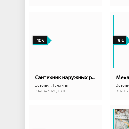
10
9
Сантехник наружных работ
Эстония,
Таллинн
Эстони
31-07-2026, 13:01
30-07-