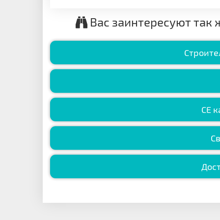
Вас заинтересуют так 
Строите
CE к
С
Дост