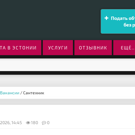
Подать об
без 
ТА В ЭСТОНИИ
УСЛУГИ
ОТЗЫВНИК
ЕЩЁ..
Вакансии
/ Сантехник
2026, 14:45
180
0