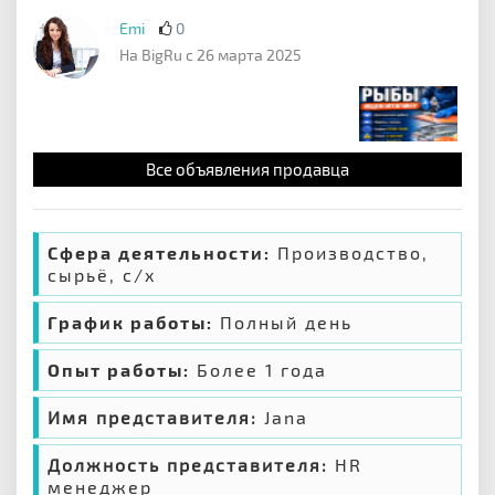
Emi
0
На BigRu с 26 марта 2025
Все объявления продавца
Сфера деятельности:
Производство,
сырьё, с/х
График работы:
Полный день
Опыт работы:
Более 1 года
Имя представителя:
Jana
Должность представителя:
HR
менеджер