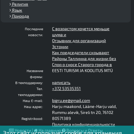
Религия
Язык
Природа
С возрастом хочется меньше
Последние
шума и
новости:
Отзывник для организаций
Эстонии
Как председатели скрывают
Районы Таллинна для жизни без
Спор о сносе Старого города в
EESTI TURISM JA KOOLITUS MTÜ
Название
фирмы:
написать
В техподдержку:
+372 53535351
Тел.
техподдержки:
bigru.ee@gmail.com
Наш E-mail:
Harju maakond, Lääne-Harju vald,
Наш адрес:
Rummu alevik, Sireli tn 20, 76102
80571389
Registrikood:
Политика конфиденциальности
Новости
|
На главную
Вопросы и Ответы
Этот сайт использует cookie для хранения