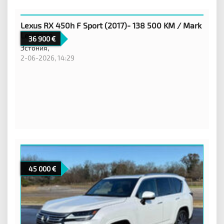
Lexus RX 450h F Sport (2017)- 138 500 KM / Mark
Levinson
36 900
Эстония,
2-06-2026, 14:29
45 000