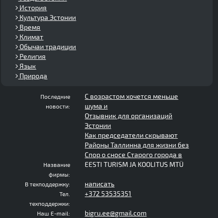
История
Культура Эстонии
Время
Климат
Обычаи традиции
Религия
Язык
Природа
С возрастом хочется меньше
Последние
шума и
новости:
Отзывник для организаций
Эстонии
Как председатели скрывают
Районы Таллинна для жизни без
Спор о сносе Старого города в
EESTI TURISM JA KOOLITUS MTÜ
Название
фирмы:
написать
В техподдержку:
+372 53535351
Тел.
техподдержки:
bigru.ee@gmail.com
Наш E-mail: