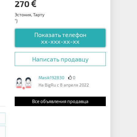
270
Эстония, Тарту
"}
Показать телефон
xx-xxx-xx-xx
Написать продавцу
Masik192830
0
На BigRu с 8 апреля 2022
Все объявления продавца