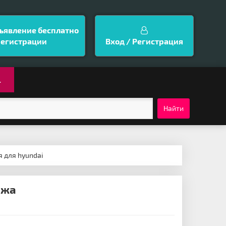
ъявление бесплатно
регистрации
Вход / Регистрация
.
Найти
 для hyundai
ажа