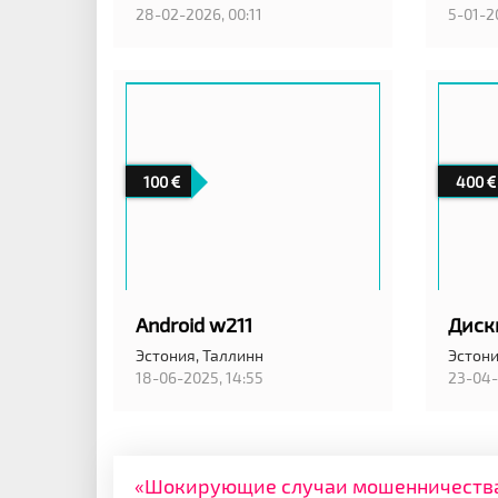
28-02-2026, 00:11
5-01-2
100
400
Android w211
Эстония,
Таллинн
Эстони
18-06-2025, 14:55
23-04-
«Шокирующие случаи мошенничества: 