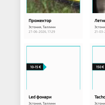
Прожектор
Эстония,
Таллинн
Эстони
27-06-2026, 17:29
21-03-
10-15
150
Led фонари
Tach
Эстония,
Таллинн
Эстони