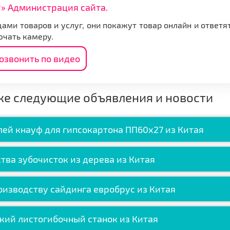
» Администрация сайта.
ами товаров и услуг, они покажут товар онлайн и ответя
ючать камеру.
озвонить по видео
же следующие объявления и новости
ей кнауф для гипсокартона ПП60х27 из Китая
тва зубочисток из дерева из Китая
оизводству сайдинга евробрус из Китая
кий листогибочный станок из Китая