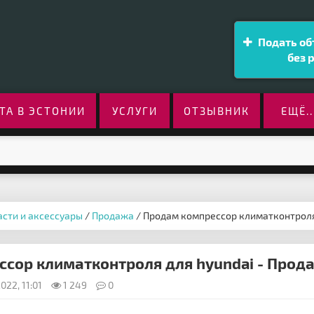
Подать об
без 
ТА В ЭСТОНИИ
УСЛУГИ
ОТЗЫВНИК
ЕЩЁ..
асти и аксессуары
/
Продажа
/ Продам компрессор климатконтроля
сор климатконтроля для hyundai - Прод
22, 11:01
1 249
0