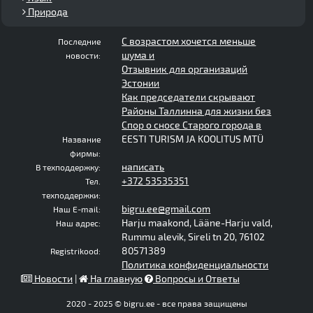
Природа
С возрастом хочется меньше
Последние
шума и
новости:
Отзывник для организаций
Эстонии
Как председатели скрывают
Районы Таллинна для жизни без
Спор о сносе Старого города в
EESTI TURISM JA KOOLITUS MTÜ
Название
фирмы:
написать
В техподдержку:
+372 53535351
Тел.
техподдержки:
bigru.ee@gmail.com
Наш E-mail:
Harju maakond, Lääne-Harju vald,
Наш адрес:
Rummu alevik, Sireli tn 20, 76102
80571389
Registrikood:
Политика конфиденциальности
Новости
|
На главную
Вопросы и Ответы
2020 - 2025 © bigru.ee - все права защищены