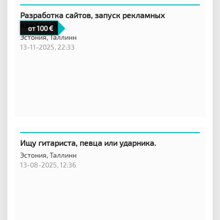
Разработка сайтов, запуск рекламных
кампаний
от 100
Эстония,
Таллинн
13-11-2025, 22:33
Ищу гитариста, певца или ударника.
Эстония,
Таллинн
13-08-2025, 12:36