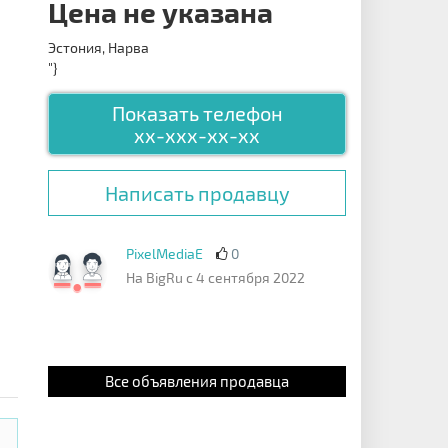
Цена не указана
Эстония, Нарва
"}
Показать телефон
xx-xxx-xx-xx
Написать продавцу
PixelMediaE
0
На BigRu с 4 сентября 2022
Все объявления продавца