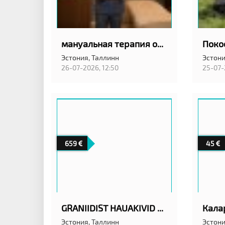
мануальная терапия остеопат
Эстония,
Таллинн
Эстони
26-07-2026, 12:50
25-07-
659
45
GRANIIDIST HAUAKIVID TALLINNAS ANUBIS EESTI OÜ
Эстония,
Таллинн
Эстони