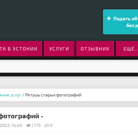
Подать об
без 
ТА В ЭСТОНИИ
УСЛУГИ
ОТЗЫВНИК
ЕЩЁ..
ение услуг
/ Ретушь старых фотографий
фотографий -
2022, 14:40
1 173
0