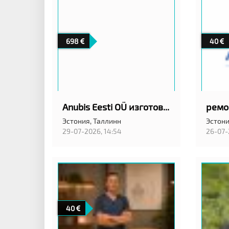
698
40
Anubis Eesti OÜ изготовление гранитных памятников
Эстония,
Таллинн
Эстони
29-07-2026, 14:54
26-07-
40