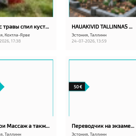
Покос травы спил кустов
HAUAKIVID TALLINNAS ANUBIS EESTI OÜ
я,
Кохтла-Ярве
Эстония,
Таллинн
2026, 17:38
24-07-2026, 13:59
50
Калари Массаж а также классический шведский
Переводчик на экзамен в АРК в Таллинн
я,
Таллинн
Эстония,
Таллинн