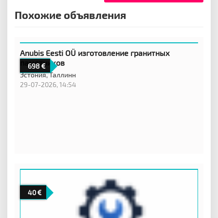
Похожие объявления
Anubis Eesti OÜ изготовление гранитных
памятников
698
Эстония,
Таллинн
29-07-2026, 14:54
40