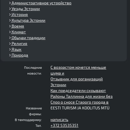
Административное устройство
Уезды Эстонии
История
Культура Эстонии
Время
Климат
Обычаи традиции
Религия
Язык
Природа
С возрастом хочется меньше
Последние
шума и
новости:
Отзывник для организаций
Эстонии
Как председатели скрывают
Районы Таллинна для жизни без
Спор о сносе Старого города в
EESTI TURISM JA KOOLITUS MTÜ
Название
фирмы:
написать
В техподдержку:
+372 53535351
Тел.