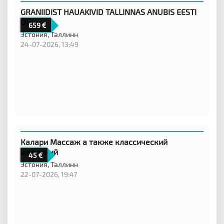
GRANIIDIST HAUAKIVID TALLINNAS ANUBIS EESTI
OÜ
659
Эстония,
Таллинн
24-07-2026, 13:49
Калари Массаж а также классический
шведский
45
Эстония,
Таллинн
22-07-2026, 19:47