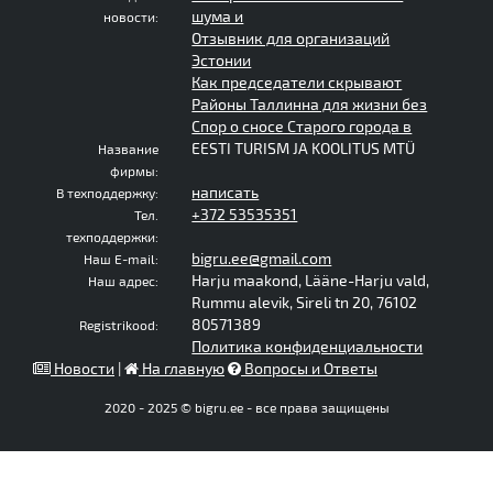
шума и
новости:
Отзывник для организаций
Эстонии
Как председатели скрывают
Районы Таллинна для жизни без
Спор о сносе Старого города в
EESTI TURISM JA KOOLITUS MTÜ
Название
фирмы:
написать
В техподдержку:
+372 53535351
Тел.
техподдержки:
bigru.ee@gmail.com
Наш E-mail:
Harju maakond, Lääne-Harju vald,
Наш адрес:
Rummu alevik, Sireli tn 20, 76102
80571389
Registrikood:
Политика конфиденциальности
Новости
|
На главную
Вопросы и Ответы
2020 - 2025 © bigru.ee - все права защищены