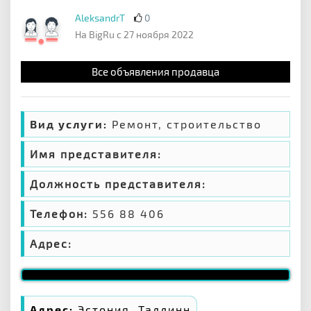
AleksandrT
0
На BigRu с 27 ноября 2022
Все объявления продавца
Вид услуги:
Ремонт, строительство
Имя представителя:
Должность представителя:
Телефон:
556 88 406
Адрес:
Адрес:
Эстония, Таллинн