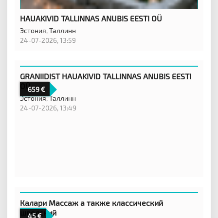
HAUAKIVID TALLINNAS ANUBIS EESTI OÜ
Эстония,
Таллинн
24-07-2026, 13:59
GRANIIDIST HAUAKIVID TALLINNAS ANUBIS EESTI
OÜ
659
Эстония,
Таллинн
24-07-2026, 13:49
Калари Массаж а также классический
шведский
45