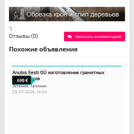
"}
Отзывы (0)
Написать комментарий
Похожие объявления
Anubis Eesti OÜ изготовление гранитных
памятников
698
Эстония,
Таллинн
29-07-2026, 14:54