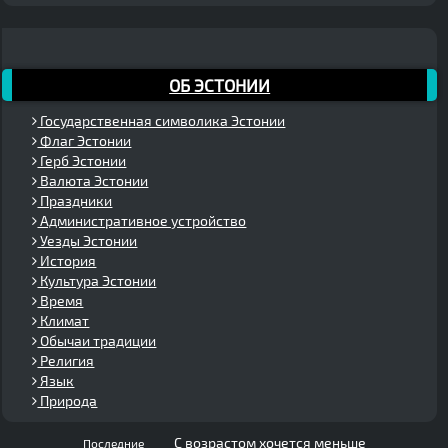
ОБ ЭСТОНИИ
Государственная символика Эстонии
Флаг Эстонии
Герб Эстонии
Валюта Эстонии
Праздники
Административное устройство
Уезды Эстонии
История
Культура Эстонии
Время
Климат
Обычаи традиции
Религия
Язык
Природа
С возрастом хочется меньше
Последние