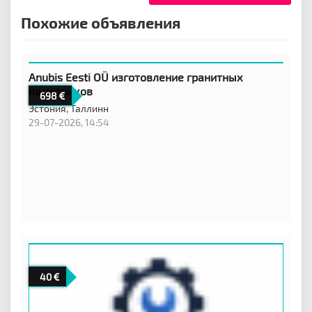
Похожие объявления
Anubis Eesti OÜ изготовление гранитных
памятников
698
Эстония,
Таллинн
29-07-2026, 14:54
40