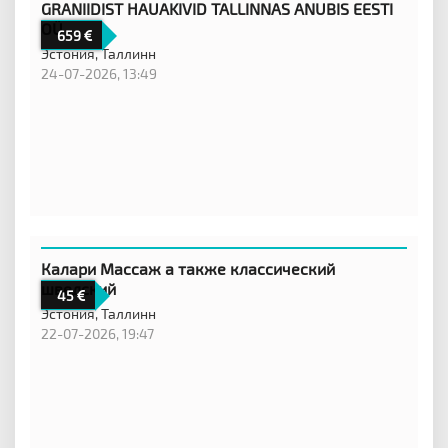
GRANIIDIST HAUAKIVID TALLINNAS ANUBIS EESTI
OÜ
659
Эстония,
Таллинн
24-07-2026, 13:49
Калари Массаж а также классический
шведский
45
Эстония,
Таллинн
22-07-2026, 19:47