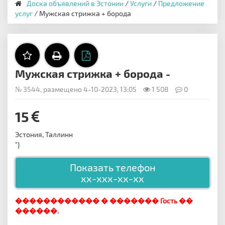
Доска объявлений в Эстонии
/
Услуги
/
Предложение
услуг
/ Мужская стрижка + борода
Мужская стрижка + борода -
№ 3544, размещено 4-10-2023, 13:05
1 508
0
15
Эстония, Таллинн
"}
Показать телефон
xx-xxx-xx-xx
������������ � ������� Гость ��
������.