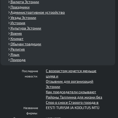
Валюта Эстонии
Праздники
Административное устройство
Уезды Эстонии
История
Культура Эстонии
Время
Климат
Обычаи традиции
Религия
Язык
Природа
С возрастом хочется меньше
Последние
шума и
новости:
Отзывник для организаций
Эстонии
Как председатели скрывают
Районы Таллинна для жизни без
Спор о сносе Старого города в
EESTI TURISM JA KOOLITUS MTÜ
Название
фирмы: