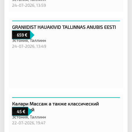
24-07-2026, 13:59
GRANIIDIST HAUAKIVID TALLINNAS ANUBIS EESTI
OÜ
659
Эстония,
Таллинн
24-07-2026, 13:49
Калари Массаж а также классический
шведский
45
Эстония,
Таллинн
22-07-2026, 19:47