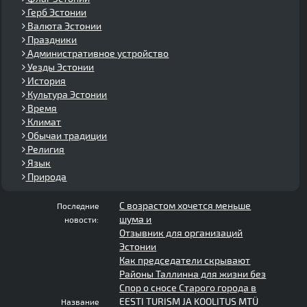
Герб Эстонии
Валюта Эстонии
Праздники
Административное устройство
Уезды Эстонии
История
Культура Эстонии
Время
Климат
Обычаи традиции
Религия
Язык
Природа
С возрастом хочется меньше
Последние
шума и
новости:
Отзывник для организаций
Эстонии
Как председатели скрывают
Районы Таллинна для жизни без
Спор о сносе Старого города в
EESTI TURISM JA KOOLITUS MTÜ
Название