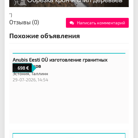
"}
Отзывы (0)
Написать комментарий
Похожие объявления
Anubis Eesti OÜ изготовление гранитных
памятников
698
Эстония,
Таллинн
29-07-2026, 14:54