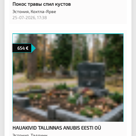
Покос травы спил кустов
Эстония,
Кохтла-Ярве
25-07-2026, 17:38
654
HAUAKIVID TALLINNAS ANUBIS EESTI OÜ
Эстония,
Таллинн