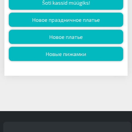
Šoti kassid müügiks!
Новое праздничное платье
Новое платье
Новые пижамки