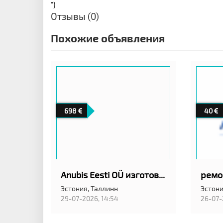
"}
Отзывы (0)
Похожие объявления
698
40
Anubis Eesti OÜ изготовление гранитных памятников
Эстония,
Таллинн
Эстони
29-07-2026, 14:54
26-07-