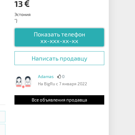
13
Эстония
"}
Показать телефон
xx-xxx-xx-xx
Написать продавцу
Adamas
0
На BigRu с 7 января 2022
Все объявления продавца