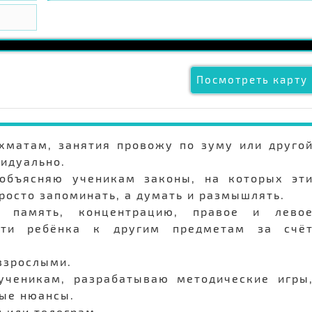
Посмотреть карту 
ахматам, занятия провожу по зуму или друго
видуально.
объясняю ученикам законы, на которых эт
росто запоминать, а думать и размышлять.
 память, концентрацию, правое и лево
ости ребёнка к другим предметам за счё
 взрослыми.
ученикам, разрабатываю методические игры
рые нюансы.
 или телеграм.