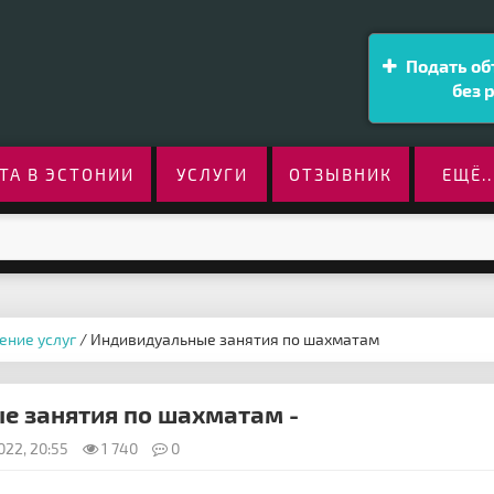
Подать об
без 
ТА В ЭСТОНИИ
УСЛУГИ
ОТЗЫВНИК
ЕЩЁ..
ение услуг
/ Индивидуальные занятия по шахматам
е занятия по шахматам -
022, 20:55
1 740
0