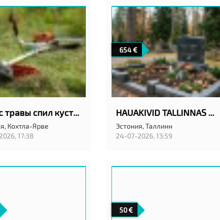
654
Покос травы спил кустов
HAUAKIVID TALLINNAS ANUBIS EESTI OÜ
я,
Кохтла-Ярве
Эстония,
Таллинн
2026, 17:38
24-07-2026, 13:59
50