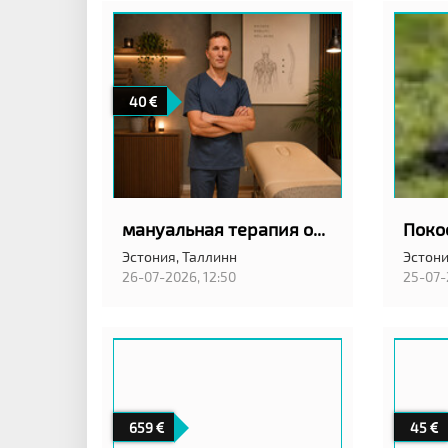
40
мануальная терапия остеопат
Эстония,
Таллинн
Эстони
26-07-2026, 12:50
25-07-
659
45