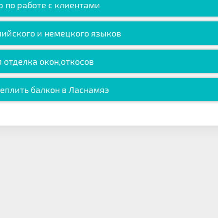
 по работе с клиентами
лийского и немецкого языков
 отделка окон,откосов
еплить балкон в Ласнамяэ