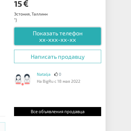
15
Эстония, Таллинн
"}
Показать телефон
xx-xxx-xx-xx
Написать продавцу
Natalja
0
На BigRu с 18 мая 2022
Все объявления продавца