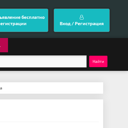
ъявление бесплатно
регистрации
Вход / Регистрация
.
Найти
ра
-