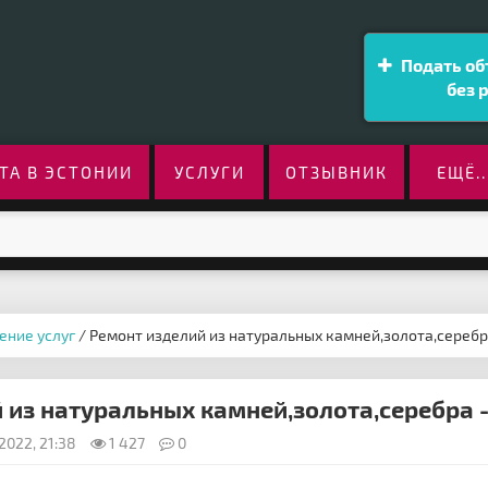
Подать об
без 
ТА В ЭСТОНИИ
УСЛУГИ
ОТЗЫВНИК
ЕЩЁ..
ение услуг
/ Ремонт изделий из натуральных камней,золота,сереб
 из натуральных камней,золота,серебра 
2022, 21:38
1 427
0