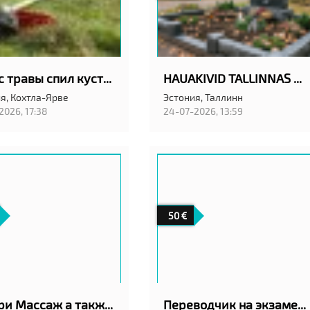
Покос травы спил кустов
HAUAKIVID TALLINNAS ANUBIS EESTI OÜ
я,
Кохтла-Ярве
Эстония,
Таллинн
2026, 17:38
24-07-2026, 13:59
50
Калари Массаж а также классический шведский
Переводчик на экзамен в АРК в Таллинн