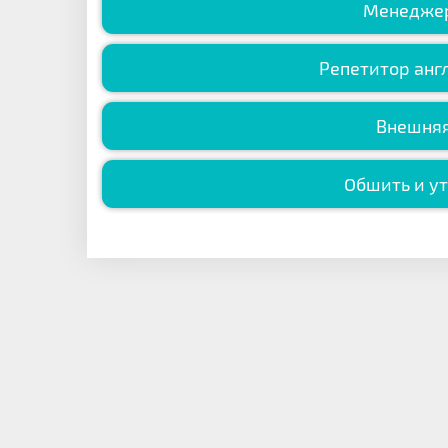
Менеджер
Репетитор анг
Внешняя
Обшить и ут