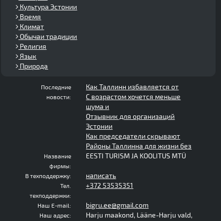
Культура Эстонии
Время
Климат
Обычаи традиции
Религия
Язык
Природа
Как Таллинн избавляется от
Последние
С возрастом хочется меньше
новости:
шума и
Отзывник для организаций
Эстонии
Как председатели скрывают
Районы Таллинна для жизни без
EESTI TURISM JA KOOLITUS MTÜ
Название
фирмы:
написать
В техподдержку:
+372 53535351
Тел.
техподдержки:
bigru.ee@gmail.com
Наш E-mail:
Harju maakond, Lääne-Harju vald,
Наш адрес: