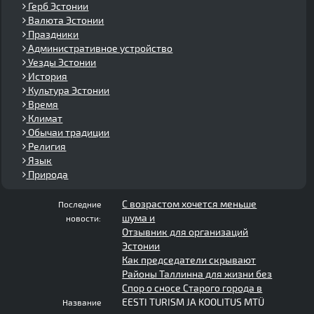
Герб Эстонии
Валюта Эстонии
Праздники
Административное устройство
Уезды Эстонии
История
Культура Эстонии
Время
Климат
Обычаи традиции
Религия
Язык
Природа
С возрастом хочется меньше
Последние
шума и
новости:
Отзывник для организаций
Эстонии
Как председатели скрывают
Районы Таллинна для жизни без
Спор о сносе Старого города в
EESTI TURISM JA KOOLITUS MTÜ
Название