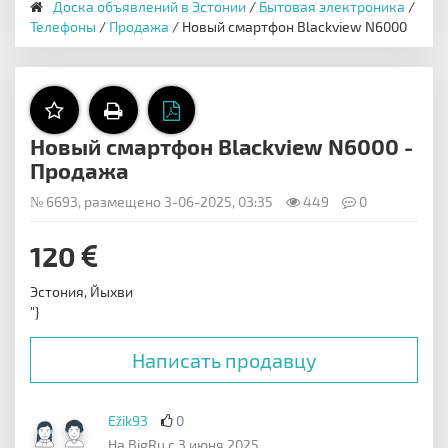
Доска объявлений в Эстонии
/
Бытовая электроника
/
Телефоны
/
Продажа
/ Новый смартфон Blackview N6000
Новый смартфон Blackview N6000 -
Продажа
№ 6693, размещено 3-06-2025, 03:35
449
0
120
Эстония, Йыхви
"}
Написать продавцу
Ežik93
0
На BigRu с 3 июня 2025