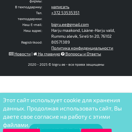
фирмы:
написать
В техподдержку:
+372 53535351
Тел.
техподдержки:
bigru.ee@gmail.com
Наш E-mail:
Harju maakond, Lääne-Harju vald,
Наш адрес:
Rummu alevik, Sireli tn 20, 76102
80571389
Registrikood:
Политика конфиденциальности
Новости
|
На главную
Вопросы и Ответы
2020 - 2025 © bigru.ee - все права защищены
Этот сайт использует cookie для хранения
данных. Продолжая использовать сайт, Вы
даете свое согласие на работу с этими
файлами.
РАЗМЕСТИТЬ ОБЪЯВЛЕНИЕ