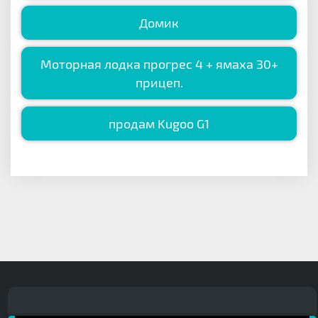
Домик
Моторная лодка прогрес 4 + ямаха 30+
прицеп.
продам Kugoo G1