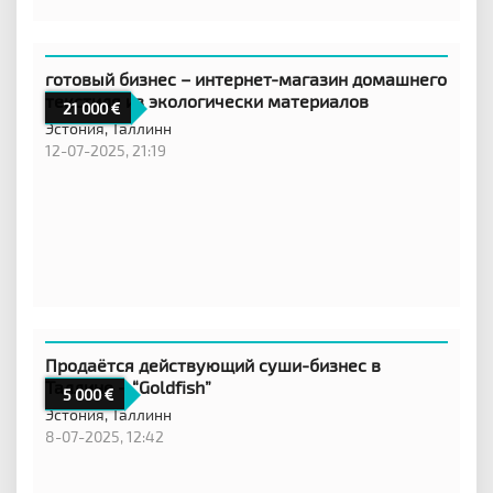
готовый бизнес – интернет-магазин домашнего
текстиля из экологически материалов
21 000
Эстония,
Таллинн
12-07-2025, 21:19
Продаётся действующий суши-бизнес в
Таллине – “Goldfish”
5 000
Эстония,
Таллинн
8-07-2025, 12:42