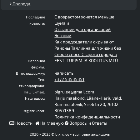
Природа
С возрастом хочется меньше
Последние
шума и
новости:
Отзывник для организаций
Эстонии
Как председатели скрывают
Районы Таллинна для жизни без
Спор о сносе Старого города в
EESTI TURISM JA KOOLITUS MTÜ
Название
фирмы:
написать
В техподдержку:
+372 53535351
Тел.
техподдержки:
bigru.ee@gmail.com
Наш E-mail:
Harju maakond, Lääne-Harju vald,
Наш адрес:
Rummu alevik, Sireli tn 20, 76102
80571389
Registrikood:
Политика конфиденциальности
Новости
|
На главную
Вопросы и Ответы
2020 - 2025 © bigru.ee - все права защищены