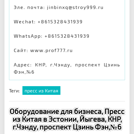
Эле. почта: jinbinxq@stroy999.ru
Wechat: +8615328431939
WhatsApp: +8615328431939
Сайт: www.prof777.ru
Адрес: КНР, г.Чэнду, проспект Цзинь
Фэн,№6
Теги:
пресс из Китая
Оборудование для бизнеса, Пресс
из Китая в Эстонии, Йыгева, КНР,
г.Чэнду, проспект Цзинь Фэн,№6