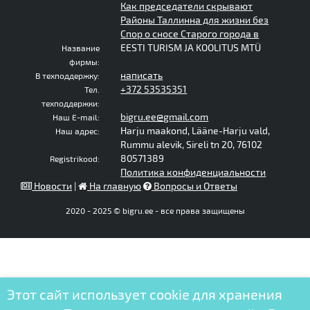
Как председатели скрывают
Районы Таллинна для жизни без
Спор о сносе Старого города в
EESTI TURISM JA KOOLITUS MTÜ
Название
фирмы:
написать
В техподдержку:
+372 53535351
Тел.
техподдержки:
bigru.ee@gmail.com
Наш E-mail:
Harju maakond, Lääne-Harju vald,
Наш адрес:
Rummu alevik, Sireli tn 20, 76102
80571389
Registrikood:
Политика конфиденциальности
Новости
|
На главную
Вопросы и Ответы
2020 - 2025 © bigru.ee - все права защищены
Этот сайт использует cookie для хранения