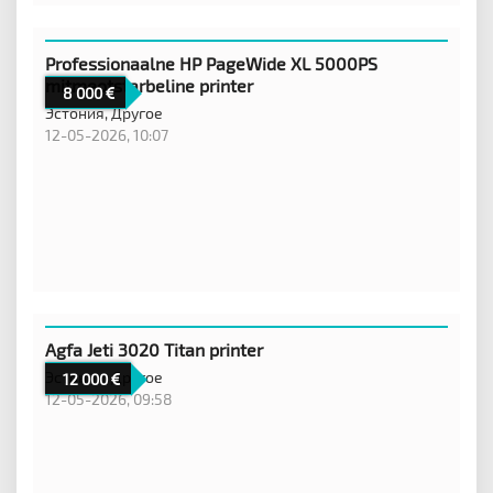
Professionaalne HP PageWide XL 5000PS
mitmeotstarbeline printer
8 000
Эстония,
Другое
12-05-2026, 10:07
Agfa Jeti 3020 Titan printer
Эстония,
Другое
12 000
12-05-2026, 09:58