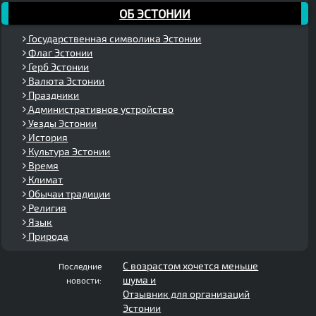
ОБ ЭСТОНИИ
Государственная символика Эстонии
Флаг Эстонии
Герб Эстонии
Валюта Эстонии
Праздники
Административное устройство
Уезды Эстонии
История
Культура Эстонии
Время
Климат
Обычаи традиции
Религия
Язык
Природа
С возрастом хочется меньше
Последние
шума и
новости:
Отзывник для организаций
Эстонии