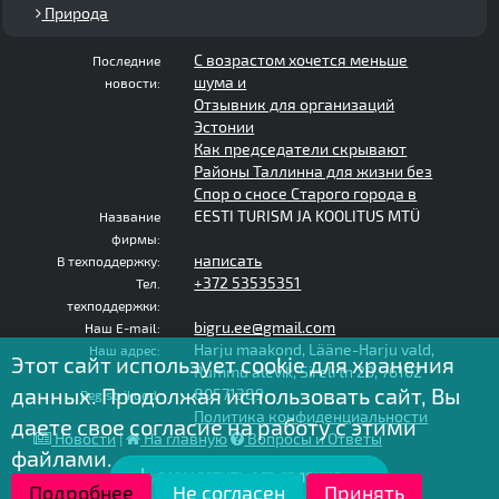
Природа
С возрастом хочется меньше
Последние
шума и
новости:
Отзывник для организаций
Эстонии
Как председатели скрывают
Районы Таллинна для жизни без
Спор о сносе Старого города в
EESTI TURISM JA KOOLITUS MTÜ
Название
фирмы:
написать
В техподдержку:
+372 53535351
Тел.
техподдержки:
bigru.ee@gmail.com
Наш E-mail:
Harju maakond, Lääne-Harju vald,
Наш адрес:
Этот сайт использует cookie для хранения
Rummu alevik, Sireli tn 20, 76102
данных. Продолжая использовать сайт, Вы
80571389
Registrikood:
Политика конфиденциальности
даете свое согласие на работу с этими
Новости
|
На главную
Вопросы и Ответы
файлами.
РАЗМЕСТИТЬ ОБЪЯВЛЕНИЕ
2020 - 2025 © bigru.ee - все права защищены
Подробнее
Не согласен
Принять