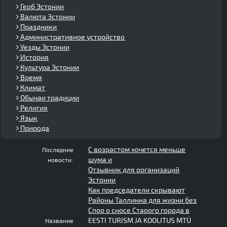
Герб Эстонии
Валюта Эстонии
Праздники
Административное устройство
Уезды Эстонии
История
Культура Эстонии
Время
Климат
Обычаи традиции
Религия
Язык
Природа
С возрастом хочется меньше
Последние
шума и
новости:
Отзывник для организаций
Эстонии
Как председатели скрывают
Районы Таллинна для жизни без
Спор о сносе Старого города в
EESTI TURISM JA KOOLITUS MTÜ
Название