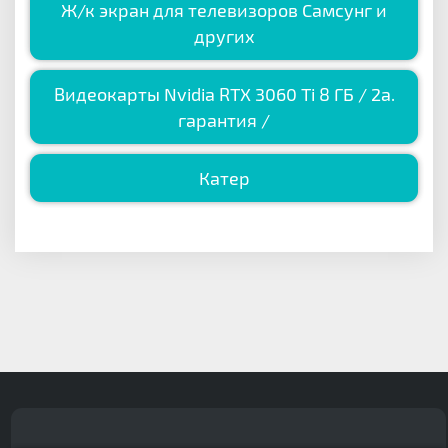
Ж/к экран для телевизоров Самсунг и
других
Видеокарты Nvidia RTX 3060 Ti 8 ГБ / 2a.
гарантия /
Катер