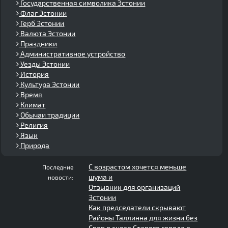
Государственная символика Эстонии
Флаг Эстонии
Герб Эстонии
Валюта Эстонии
Праздники
Административное устройство
Уезды Эстонии
История
Культура Эстонии
Время
Климат
Обычаи традиции
Религия
Язык
Природа
С возрастом хочется меньше
Последние
шума и
новости:
Отзывник для организаций
Эстонии
Как председатели скрывают
Районы Таллинна для жизни без
Спор о сносе Старого города в