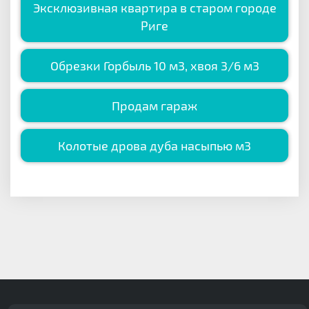
Эксклюзивная квартира в старом городе
Риге
Обрезки Горбыль 10 м3, хвоя 3/6 м3
Продам гараж
Колотые дрова дуба насыпью м3