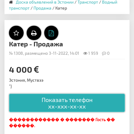
Доска объявлений в Эстонии
/
Транспорт
/
Водный
транспорт
/
Продажа
/ Катер
Катер - Продажа
№ 1308, размещено 3-11-2022, 14:01
1 959
0
4 000
Эстония, Муствээ
"}
Показать телефон
xx-xxx-xx-xx
������������ � ������� Гость ��
������.