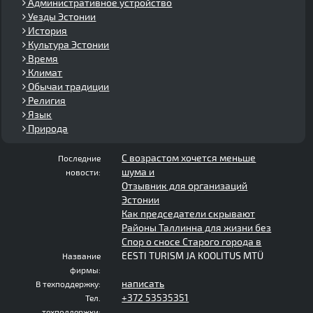
Административное устройство
Уезды Эстонии
История
Культура Эстонии
Время
Климат
Обычаи традиции
Религия
Язык
Природа
С возрастом хочется меньше
Последние
шума и
новости:
Отзывник для организаций
Эстонии
Как председатели скрывают
Районы Таллинна для жизни без
Спор о сносе Старого города в
EESTI TURISM JA KOOLITUS MTÜ
Название
фирмы:
написать
В техподдержку:
+372 53535351
Тел.
техподдержки: