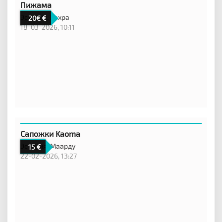
Пижама
Эстония,
Кехра
20€
18-03-2026, 10:11
Сапожки Kaoma
Эстония,
Маарду
15
22-02-2026, 13:27