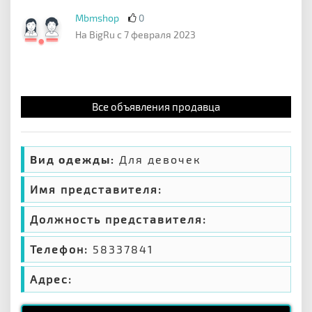
Mbmshop
0
На BigRu с 7 февраля 2023
Все объявления продавца
Вид одежды:
Для девочек
Имя представителя:
Должность представителя:
Телефон:
58337841
Адрес: