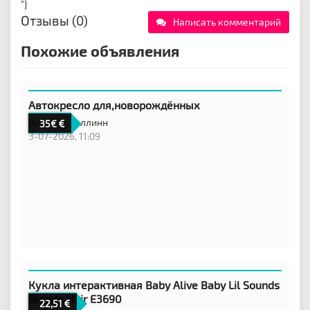
"}
Отзывы (0)
Написать комментарий
Похожие объявления
Автокресло для,новорождённых
Эстония,
Таллинн
35€
3-07-2026, 11:09
Кукла интерактивная Baby Alive Baby Lil Sounds
Blonde Hair E3690
22,51