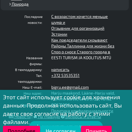
Природа
С возрастом хочется меньше
Последние
шума и
новости:
Отзывник для организаций
Эстонии
Как председатели скрывают
Районы Таллинна для жизни без
Спор о сносе Старого города в
EESTI TURISM JA KOOLITUS MTÜ
Название
фирмы:
написать
В техподдержку:
+372 53535351
Тел.
техподдержки:
bigru.ee@gmail.com
Наш E-mail:
Harju maakond, Lääne-Harju vald,
Наш адрес:
Этот сайт использует cookie для хранения
Rummu alevik, Sireli tn 20, 76102
данных. Продолжая использовать сайт, Вы
80571389
Registrikood:
Политика конфиденциальности
даете свое согласие на работу с этими
Новости
|
На главную
Вопросы и Ответы
файлами.
РАЗМЕСТИТЬ ОБЪЯВЛЕНИЕ
2020 - 2025 © bigru.ee - все права защищены
Подробнее
Не согласен
Принять