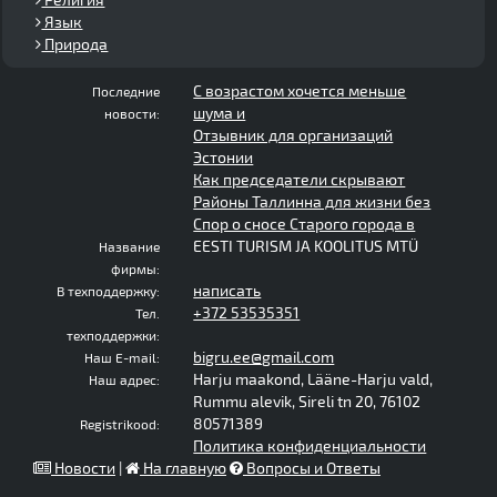
Язык
Природа
С возрастом хочется меньше
Последние
шума и
новости:
Отзывник для организаций
Эстонии
Как председатели скрывают
Районы Таллинна для жизни без
Спор о сносе Старого города в
EESTI TURISM JA KOOLITUS MTÜ
Название
фирмы:
написать
В техподдержку:
+372 53535351
Тел.
техподдержки:
bigru.ee@gmail.com
Наш E-mail:
Harju maakond, Lääne-Harju vald,
Наш адрес:
Rummu alevik, Sireli tn 20, 76102
80571389
Registrikood:
Политика конфиденциальности
Новости
|
На главную
Вопросы и Ответы