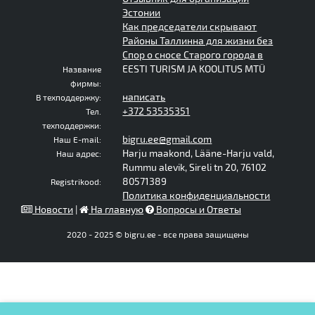
Эстонии
Как председатели скрывают
Районы Таллинна для жизни без
Спор о сносе Старого города в
EESTI TURISM JA KOOLITUS MTÜ
Название
фирмы:
написать
В техподдержку:
+372 53535351
Тел.
техподдержки:
bigru.ee@gmail.com
Наш E-mail:
Harju maakond, Lääne-Harju vald,
Наш адрес:
Rummu alevik, Sireli tn 20, 76102
80571389
Registrikood:
Политика конфиденциальности
Новости
|
На главную
Вопросы и Ответы
2020 - 2025 © bigru.ee - все права защищены