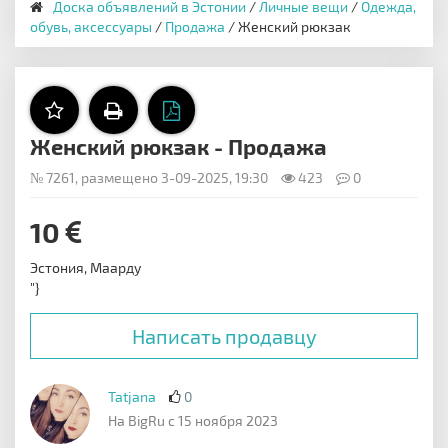
Доска объявлений в Эстонии
/
Личные вещи
/
Одежда,
обувь, аксессуары
/
Продажа
/ Женский рюкзак
Женский рюкзак - Продажа
№ 7261, размещено 3-09-2025, 19:30
423
0
10
Эстония, Маарду
"}
Написать продавцу
Tatjana
0
На BigRu с 15 ноября 2023