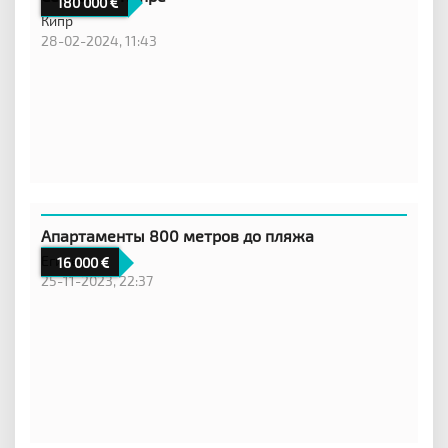
180 000
Кипр
28-02-2024, 11:43
Апартаменты 800 метров до пляжа
Египет
16 000
25-11-2023, 22:37