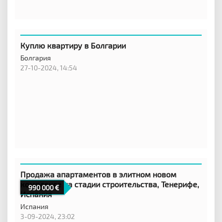
Куплю квартиру в Болгарии
Болгария
27-10-2024, 14:54
Продажа апартаментов в элитном новом
комплексе на стадии строительства, Тенерифе,
990 000
Испания
Испания
3-09-2024, 23:02