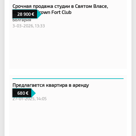
Срочная продажа студии в Святом Власе,
комплекс Crown Fort Club
28 900
Болгария
3-03-2026, 13:33
Предлагается квартира в аренду
Эстония
680
27-01-2025, 14:05