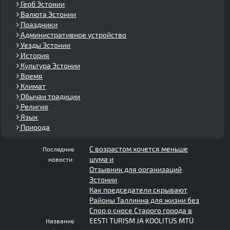
Герб Эстонии
Валюта Эстонии
Праздники
Административное устройство
Уезды Эстонии
История
Культура Эстонии
Время
Климат
Обычаи традиции
Религия
Язык
Природа
С возрастом хочется меньше
Последние
шума и
новости:
Отзывник для организаций
Эстонии
Как председатели скрывают
Районы Таллинна для жизни без
Спор о сносе Старого города в
EESTI TURISM JA KOOLITUS MTÜ
Название