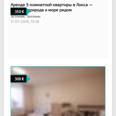
Аренда 3-комнатной квартиры в Локса —
тишина, природа и море рядом
350
Эстония,
Таллинн
11-07-2026, 19:38
300