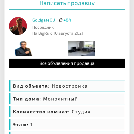
Написать продавцу
GoldgateOÜ
+84
Посредник
На BigRu с 10 августа 2021
Все объявления продавца
Вид объекта:
Новостройка
Тип дома:
Монолитный
Количество комнат:
Студия
Этаж:
1