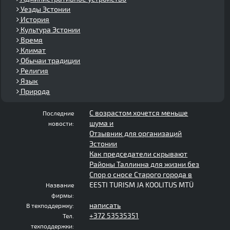
Уезды Эстонии
История
Культура Эстонии
Время
Климат
Обычаи традиции
Религия
Язык
Природа
С возрастом хочется меньше
Последние
шума и
новости:
Отзывник для организаций
Эстонии
Как председатели скрывают
Районы Таллинна для жизни без
Спор о сносе Старого города в
EESTI TURISM JA KOOLITUS MTÜ
Название
фирмы:
написать
В техподдержку:
+372 53535351
Тел.
техподдержки: