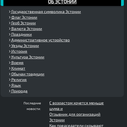
ОБ ЭСТОНИИ
Государственная символика Эстонии
Флаг Эстонии
Герб Эстонии
Валюта Эстонии
Праздники
Административное устройство
Уезды Эстонии
История
Культура Эстонии
Время
Климат
Обычаи традиции
Религия
Язык
Природа
С возрастом хочется меньше
Последние
шума и
новости:
Отзывник для организаций
Эстонии
Как председатели скрывают