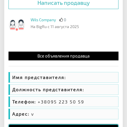
Написать продавцу
Wils Company
0
На BigRu с 11 августа 2025
Все объявления продавца
Имя представителя:
Должность представителя:
Телефон:
+38095 223 50 59
Адрес:
v