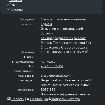
Язык
Природа
С возрастом хочется меньше
Последние
шума и
новости:
Отзывник для организаций
Эстонии
Как председатели скрывают
Районы Таллинна для жизни без
Спор о сносе Старого города в
EESTI TURISM JA KOOLITUS MTÜ
Название
фирмы:
написать
В техподдержку:
+372 53535351
Тел.
техподдержки:
bigru.ee@gmail.com
Наш E-mail:
Harju maakond, Lääne-Harju vald,
Наш адрес:
Rummu alevik, Sireli tn 20, 76102
80571389
Registrikood:
Политика конфиденциальности
Новости
|
На главную
Вопросы и Ответы